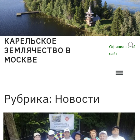
Skip
to
content
КАРЕЛЬСКОЕ
Sear
Официальный
ЗЕМЛЯЧЕСТВО В
сайт
МОСКВЕ
Рубрика:
Новости