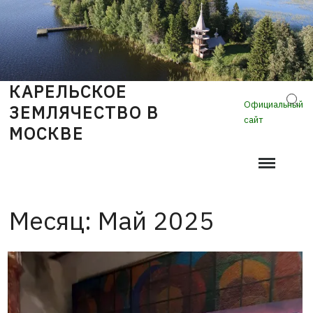
Skip
to
content
КАРЕЛЬСКОЕ
Sear
Официальный
ЗЕМЛЯЧЕСТВО В
сайт
МОСКВЕ
Месяц:
Май 2025