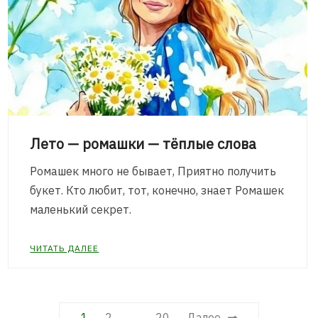
Лето — ромашки — тёплые слова
Ромашек много не бывает, Приятно получить
букет. Кто любит, тот, конечно, знает Ромашек
маленький секрет.
ЧИТАТЬ ДАЛЕЕ
Пагинация
1
2
…
20
Далее