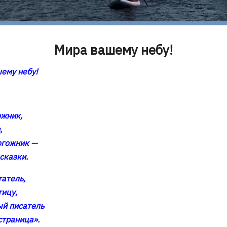
Мира вашему небу!
ему небу!
ожник,
,
огожник —
сказки.
татель,
тицу,
ый писатель
страница».