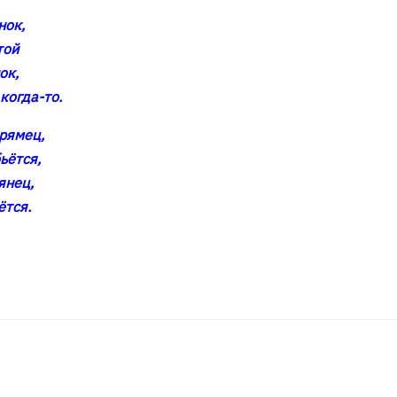
нок,
той
ок,
когда-то.
прямец,
ьётся,
янец,
ётся.