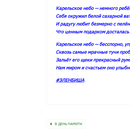
Карельское небо — немного ребё
Себя окружил белой сахарной ва
И радугу любит безмерно с пелён
Что ценным подарком досталась 
Карельское небо — бесспорно, у
Сквозь самые мрачные тучи проб
Зальёт его щеки прекрасный рум
Нам миром и счастьем оно улыбн
#ЭЛЕНБИША
Навигация
В ДЕНЬ ПАМЯТИ