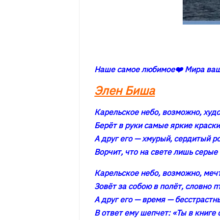
Наше самое любимое❤️ Мира ваш
Элен Биша
Карельское небо, возможно, худ
Берёт в руки самые яркие краски
А друг его — хмурый, сердитый р
Ворчит, что на свете лишь серые 
Карельское небо, возможно, меч
Зовёт за собою в полёт, словно п
А друг его — время — бесстрастн
В ответ ему шепчет: «Ты в книге 