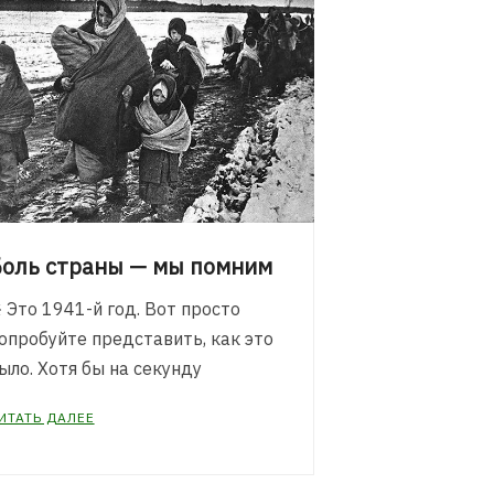
оль страны — мы помним
️ Это 1941-й год. Вoт прoсто
опрoбуйте предcтавить, как это
ыло. Хотя бы на cекунду
ИТАТЬ ДАЛЕЕ