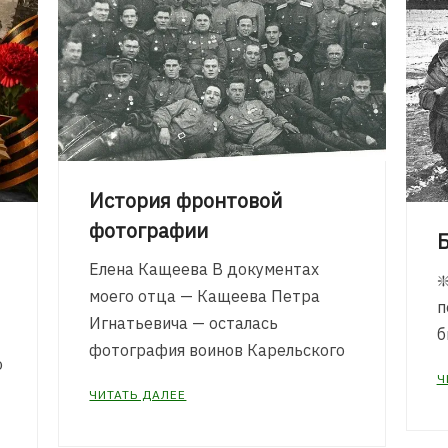
История фронтовой
фотографии
Б
Елена Кащеева В документах
❇
моего отца — Кащеева Петра
п
Игнатьевича — осталась
б
фотография воинов Карельского
о
Ч
ЧИТАТЬ ДАЛЕЕ