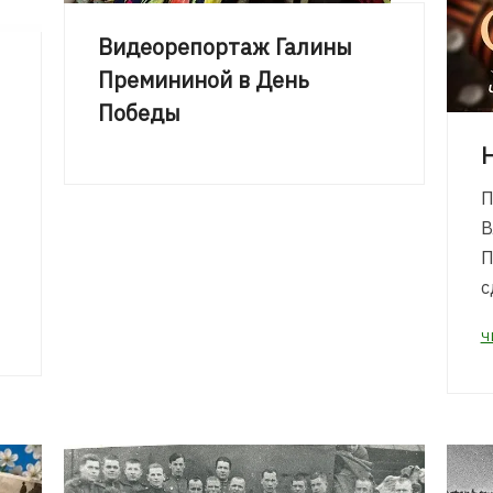
Видеорепортаж Галины
Премининой в День
Победы
ю
П
В
П
с
Ч