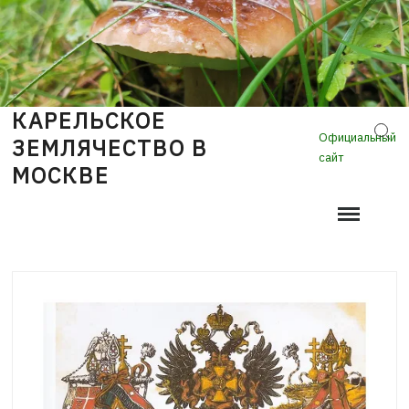
Skip
to
content
КАРЕЛЬСКОЕ
Sear
Официальный
ЗЕМЛЯЧЕСТВО В
сайт
МОСКВЕ