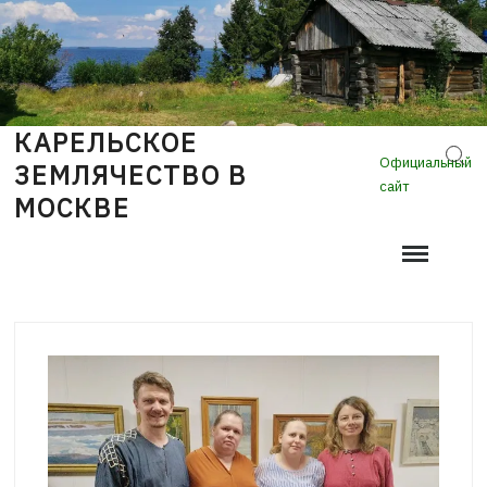
Skip
to
content
КАРЕЛЬСКОЕ
Sear
Официальный
ЗЕМЛЯЧЕСТВО В
сайт
МОСКВЕ