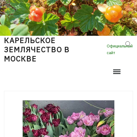
Skip
to
content
КАРЕЛЬСКОЕ
Sear
Официальный
ЗЕМЛЯЧЕСТВО В
сайт
МОСКВЕ