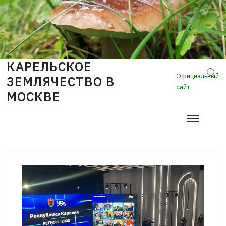
Skip
to
content
КАРЕЛЬСКОЕ
Sear
Официальный
ЗЕМЛЯЧЕСТВО В
сайт
МОСКВЕ