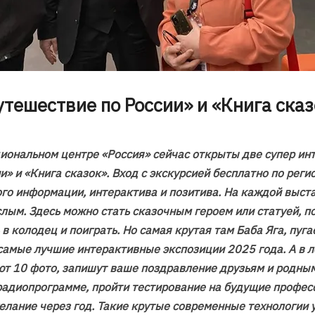
утешествие по России» и «Книга сказ
ациональном центре «Россия» сейчас открыты две супер и
» и «Книга сказок». Вход с экскурсией бесплатно по регис
ого информации, интерактива и позитива. На каждой выста
слым. Здесь можно стать сказочным героем или статуей, 
 в колодец и поиграть. Но самая крутая там Баба Яга, пуг
то самые лучшие интерактивные экспозиции 2025 года. А 
ют 10 фото, запишут ваше поздравление друзьям и родным
радиопрограмме, пройти тестирование на будущие профес
елание через год. Такие крутые современные технологии 