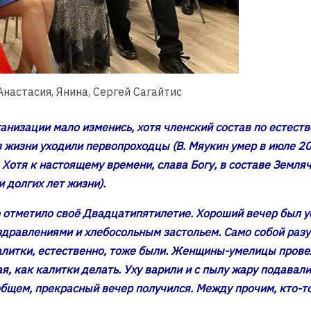
настасия, Янина, Сергей Сагайтис
ганизации мало изменись, хотя членский состав по естест
Из жизни уходили первопроходцы (В. Мяукин умер в июле 20
Хотя к настоящему времени, слава Богу, в составе Земляч
и долгих лет жизни).
 отметило своё Двадцатипятилетие. Хороший вечер был ус
здравлениями и хлебосольным застольем. Само собой разу
алитки, естественно, тоже были. Женщины-умелицы прове
я, как калитки делать. Уху варили и с пылу жару подавали
общем, прекрасный вечер получился. Между прочим, кто-то