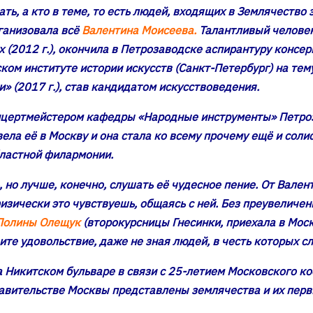
ть, а кто в теме, то есть людей, входящих в Землячество
рганизовала всё
Валентина Моисеева.
Талантливый человек
(2012 г.), окончила в Петрозаводске аспирантуру консерва
ом институте истории искусств (Санкт-Петербург) на тем
» (2017 г.), став кандидатом искусствоведения.
концертмейстером кафедры «Народные инструменты» Петр
ивела её в Москву и она стала ко всему прочему ещё и сол
бластной филармонии.
, но лучше, конечно, слушать её чудесное пение. От Вал
зически это чувствуешь, общаясь с ней. Без преувеличени
Полины Олещук
(второкурсницы Гнесинки, приехала в Моск
ите удовольствие, даже не зная людей, в честь которых с
на Никитском бульваре в связи с 25-летием Московского к
авительстве Москвы представлены землячества и их перв