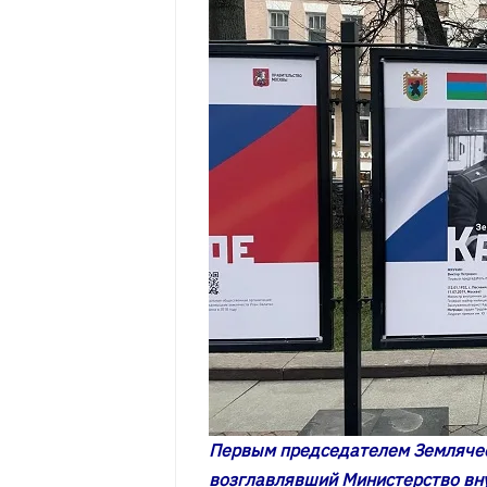
Первым председателем Землячест
возглавлявший Министерство вну