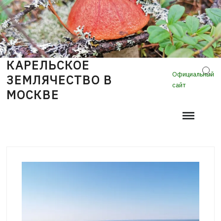
Skip
to
content
КАРЕЛЬСКОЕ
Sear
Официальный
ЗЕМЛЯЧЕСТВО В
сайт
МОСКВЕ