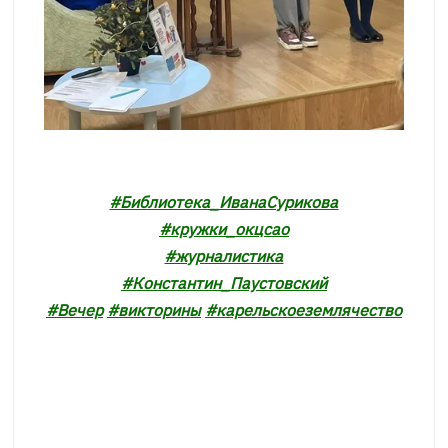
#Библиотека_ИванаСурикова
#кружки_окцсао
#журналистика
#Константин_Паустовский
#Вечер
#викторины
#карельскоеземлячество