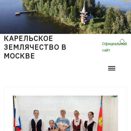
Skip
to
content
КАРЕЛЬСКОЕ
Sear
Официальный
ЗЕМЛЯЧЕСТВО В
сайт
МОСКВЕ