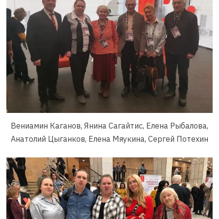
Вениамин Каганов, Янина Сагайтис, Елена Рыбалова,
Анатолий Цыганков, Елена Мяукина, Сергей Потехин