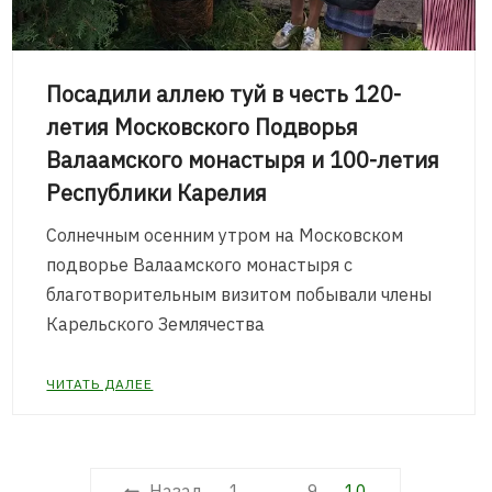
Посадили аллею туй в честь 120-
летия Московского Подворья
Валаамского монастыря и 100-летия
Республики Карелия
Солнечным осенним утром на Московском
подворье Валаамского монастыря с
благотворительным визитом побывали члены
Карельского Землячества
ЧИТАТЬ ДАЛЕЕ
Пагинация
Назад
1
…
9
10