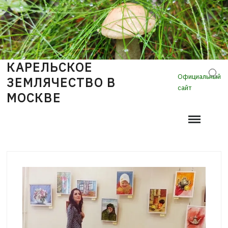
Skip
to
content
КАРЕЛЬСКОЕ
Sear
Официальный
ЗЕМЛЯЧЕСТВО В
сайт
МОСКВЕ