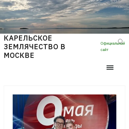
Skip
to
content
КАРЕЛЬСКОЕ
Sear
Официальный
ЗЕМЛЯЧЕСТВО В
сайт
МОСКВЕ