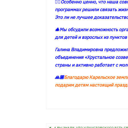
☝🏼Особенно ценно, что наша сов
программах решили связать жизнь
Это ли не лучшее доказательство
🎄Мы обсудили возможность орга
для детей и взрослых из пункто
Галина Владимировна предложил
объединения «Хрустальное созве
страны и активно работает с мо
🙏🏼
Благодарю Карельское земляч
подарим детям настоящий празд
Навигация
А ВЫ ЗНАЛИ, ЧТО У ПАУСТОВСКОГО ЕСТЬ С