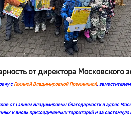
арность от директора Московского з
речу с
Галиной Владимировной Премининой
, заместителе
слов от Галины Владимировны благодарности в адрес Моск
чных и вновь присоединенных территорий и за системную 