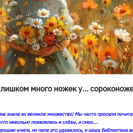
лишком много ножек у… сороконож
на знала их великое множество! Мы часто просили почита
 что невольно появлялись и слёзы, и смех….
орошие книги, но папе это удавалось, и наша библиотека 