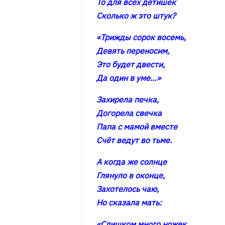
То для всех детишек
Сколько ж это штук?
«Трижды сорок восемь,
Девять переносим,
Это будет двести,
Да один в уме…»
Захирела печка,
Догорела свечка
Папа с мамой вместе
Счёт ведут во тьме.
А когда же солнце
Глянуло в оконце,
Захотелось чаю,
Но сказала мать:
«Слишком много ножек